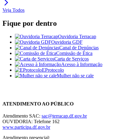
arrow_forward_ios
Veja Todos
Fique por dentro
Ouvidoria Terracap
Ouvidoria GDF
Canal de Denúncias
Comissão de Ética
Carta de Serviços
Acesso à Informação
EProtocolo
Mulher não se cale
Chat On-line
ATENDIMENTO AO PÚBLICO
Atendimento SAC:
sac@terracap.df.gov.br
OUVIDORIA: Telefone 162
www.participa.df.gov.br
Atendimento presencial: