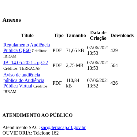
Anexos
Data de
Título
Tipo
Tamanho
Downloads
Criação
Regulamento Audiência
07/06/2021
Publica QE60
PDF
71,65 kB
429
Créditos:
13:53
IBRAM
JB_14.05.2021 - pg.22
07/06/2021
PDF
2,75 MB
564
13:53
Créditos: TERRACAP
Aviso de audiência
pública do Audiência
110,84
07/06/2021
PDF
426
Pública Virtual
kB
13:52
Créditos:
IBRAM
Chat On-line
ATENDIMENTO AO PÚBLICO
Atendimento SAC:
sac@terracap.df.gov.br
OUVIDORIA: Telefone 162