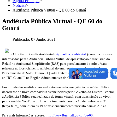
Página Principal
>
Notícias
>
Audiência Pública Virtual - QE 60 do Guará
Audiência Pública Virtual - QE 60 do
Guará
Publicado: 07 Junho 2021
O Instituto Brasília Ambiental (
@brasilia_ambiental
) convida todos os
interessados para a Audiência Pública Virtual de apresentação e discussão do
Relatório Ambiental Simplificado (RAS) para parcelamento de solo urbano,
referente ao licenciamento ambiental do empreendimento denominado
Parcelamento de Solo Urbano – Quadra Externa – QE 60 (TASA), conjunto “A”
ao “R”, Guará II, na Região Administrativa do Guará RA X.
Em virtude das medidas para enfrentamento da emergência de saúde pública
decorrente do novo coronavírus estabelecidas pelo Governo do Distrito Federal,
a Audiência Pública será realizada de forma virtual, com transmissão ao vivo,
pelo canal do YouTube do Brasília Ambiental, no dia 15 de junho de 2021
(terça-feira), com início às 19 horas e encerramento previsto para às 21h45.
Para mais informações, acesse:
http://www.ibram.df.gov.br/qe-60
.