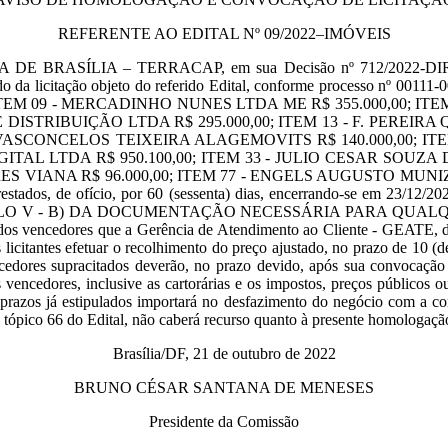
REFERENTE AO EDITAL Nº 09/2022–IMÓVEIS
ÍLIA – TERRACAP, em sua Decisão nº 712/2022-DIRET, 3656ª
do da licitação objeto do referido Edital, conforme processo nº 00111-
ITEM 09 - MERCADINHO NUNES LTDA ME R$ 355.000,00; I
E DISTRIBUIÇÃO LTDA R$ 295.000,00; ITEM 13 - F. PEREI
ASCONCELOS TEIXEIRA ALAGEMOVITS R$ 140.000,00; I
IGITAL LTDA R$ 950.100,00; ITEM 33 - JULIO CESAR SOUZA
A R$ 96.000,00; ITEM 77 - ENGELS AUGUSTO MUNIZ R$ 2.800,
stados, de ofício, por 60 (sessenta) dias, encerrando-se em 23/12/202
 CAPÍTULO V - B) DA DOCUMENTAÇÃO NECESSÁRIA PARA QUA
ados vencedores que a Gerência de Atendimento ao Cliente - GEATE, di
s licitantes efetuar o recolhimento do preço ajustado, no prazo de 10 (d
encedores supracitados deverão, no prazo devido, após sua convocação 
 vencedores, inclusive as cartorárias e os impostos, preços públicos 
 prazos já estipulados importará no desfazimento do negócio com a co
o tópico 66 do Edital, não caberá recurso quanto à presente homologaçã
Brasília/DF, 21 de outubro de 2022
BRUNO CÉSAR SANTANA DE MENESES
Presidente da Comissão