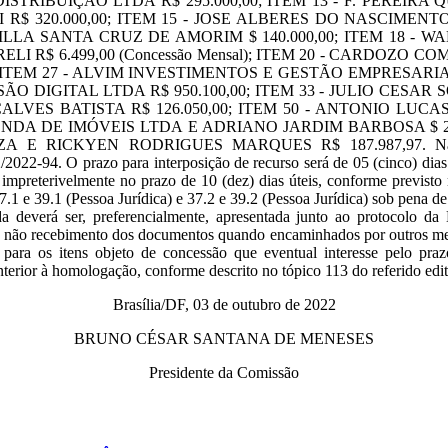
DISTRIBUIÇÃO LTDA R$ 295.000,00; ITEM 13 - F. PEREIR
$ 320.000,00; ITEM 15 - JOSE ALBERES DO NASCIMENTO
 SANTA CRUZ DE AMORIM $ 140.000,00; ITEM 18 - WA
 R$ 6.499,00 (Concessão Mensal); ITEM 20 - CARDOZO COMÉ
ITEM 27 - ALVIM INVESTIMENTOS E GESTÃO EMPRESARIAL 
ÃO DIGITAL LTDA R$ 950.100,00; ITEM 33 - JULIO CESAR 
ÇALVES BATISTA R$ 126.050,00; ITEM 50 - ANTONIO L
VENDA DE IMÓVEIS LTDA E ADRIANO JARDIM BARBOSA $ 229
E RICKYEN RODRIGUES MARQUES R$ 187.987,97. Na oportuni
2022-94. O prazo para interposição de recurso será de 05 (cinco) dias 
rá impreterivelmente no prazo de 10 (dez) dias úteis, conforme previs
7.1 e 39.1 (Pessoa Jurídica) e 37.2 e 39.2 (Pessoa Jurídica) sob pena d
 deverá ser, preferencialmente, apresentada junto ao protocolo da
ão recebimento dos documentos quando encaminhados por outros meios
os para os itens objeto de concessão que eventual interesse pelo pra
rior à homologação, conforme descrito no tópico 113 do referido edit
Brasília/DF, 03 de outubro de 2022
BRUNO CÉSAR SANTANA DE MENESES
Presidente da Comissão