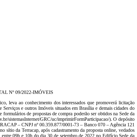
L Nº 09/2022-IMÓVEIS
va ao conhecimento dos interessados que promoverá licitação
 Serviços e outros Imóveis situados em Brasília e demais cidades do
e formulários de propostas de compra poderão ser obtidos na Sede da
r/sistemasInternet/GRC/uc/imprimirFormParticipacao/). O depósito
a TERRACAP – CNPJ nº 00.359.877/0001-73 – Banco 070 – Agência 121
no sítio da Terracap, após cadastramento da proposta online, vedados
e, entre 09h e 10h do dia 30 de setembro de 2022 no Edifício Sede da