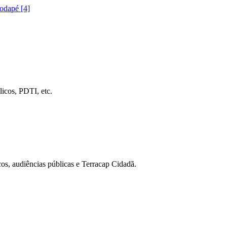
rodapé [4]
icos, PDTI, etc.
cos, audiências públicas e Terracap Cidadã.