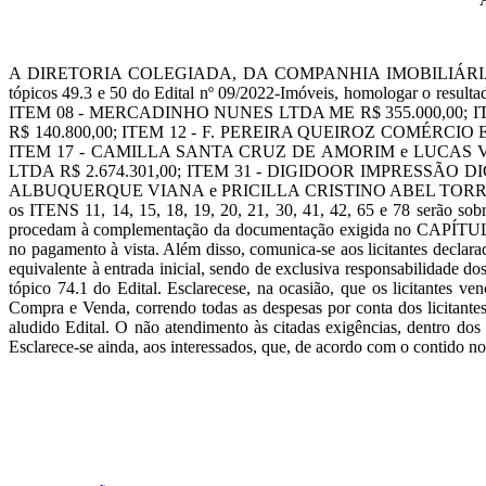
A DIRETORIA COLEGIADA, DA COMPANHIA IMOBILIÁRIA DE BRAS
tópicos 49.3 e 50 do Edital nº 09/2022-Imóveis, homologar o resulta
ITEM 08 - MERCADINHO NUNES LTDA ME R$ 355.000,00; 
R$ 140.800,00; ITEM 12 - F. PEREIRA QUEIROZ COMÉRCIO 
ITEM 17 - CAMILLA SANTA CRUZ DE AMORIM e LUCAS V
LTDA R$ 2.674.301,00; ITEM 31 - DIGIDOOR IMPRESSÃO D
ALBUQUERQUE VIANA e PRICILLA CRISTINO ABEL TORRES VIAN
os ITENS 11, 14, 15, 18, 19, 20, 21, 30, 41, 42, 65 e 78 serão sobre
procedam à complementação da documentação exigida no
no pagamento à vista. Além disso, comunica-se aos licitantes declar
equivalente à entrada inicial, sendo de exclusiva responsabilidade do
tópico 74.1 do Edital. Esclarecese, na ocasião, que os licitantes v
Compra e Venda, correndo todas as despesas por conta dos licitantes
aludido Edital. O não atendimento às citadas exigências, dentro dos
Esclarece-se ainda, aos interessados, que, de acordo com o contido n