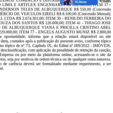
A QUEIROZ COMÉRCIO E DISTRIBUIÇÃO LTDA R$ 883.000,00;
 LIMA E ARTFLEX ENGENHARIA R$ 652.500,00; ITEM 17 -
NDERSON TELES DE ALBUQUERQUE R$ 550,00 (Concessão
RCIO DE VEICULOS EIRELI R$ 8.100,00 (Concessão Mensal);
LTDA R$ 2.674.301,00; ITEM 30 - RENILDO FERREIRA DO
SOUZA DOS SANTOS R$ 126.000,00; ITEM 41 - THIAGO JOSE
UCAS DE ALBUQUERQUE VIANA E PRICILLA CRISTINO ABEL
.000,00; ITEM 77 - ENGELS AUGUSTO MUNIZ R$ 2.800,00
dade, informa que a relação estará disponível no site
úteis, contados após a publicação do presente aviso, conforme tópico
to no tópico de nº 73, Capítulo IX, do Edital nº 009/2022 - IMÓVEIS,
e desclassificação, com aplicação da penalidade de retenção da caução,
 Empresa ou por meio da plataforma online, acessando-se o site da
, seja por motivos de ordem técnica ou de qualquer outra natureza.
zo de carência deverá ser formalizado mediante requerimento, a ser
al.