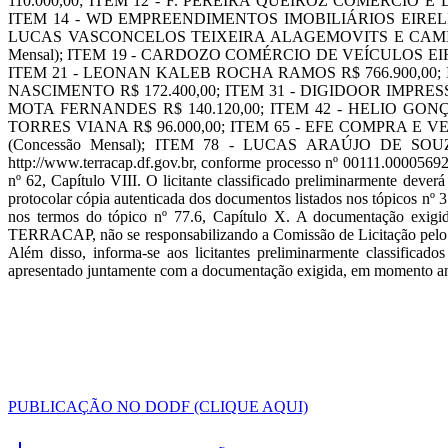
110.000,00; ITEM 12 - F. PEREIRA QUEIROZ COMÉRCIO E 
ITEM 14 - WD EMPREENDIMENTOS IMOBILIÁRIOS EIRELI R
LUCAS VASCONCELOS TEIXEIRA ALAGEMOVITS E CAMILLA
Mensal); ITEM 19 - CARDOZO COMÉRCIO DE VEÍCULOS EIRELI
ITEM 21 - LEONAN KALEB ROCHA RAMOS R$ 766.900,00; 
NASCIMENTO R$ 172.400,00; ITEM 31 - DIGIDOOR IMPRESS
MOTA FERNANDES R$ 140.120,00; ITEM 42 - HELIO GON
TORRES VIANA R$ 96.000,00; ITEM 65 - EFE COMPRA E 
(Concessão Mensal); ITEM 78 - LUCAS ARAÚJO DE SOUZA 
http://www.terracap.df.gov.br, conforme processo nº 00111.00005692/
nº 62, Capítulo VIII. O licitante classificado preliminarmente deve
protocolar cópia autenticada dos documentos listados nos tópicos nº 3
nos termos do tópico nº 77.6, Capítulo X. A documentação exigida
TERRACAP, não se responsabilizando a Comissão de Licitação pelo n
Além disso, informa-se aos licitantes preliminarmente classificad
apresentado juntamente com a documentação exigida, em momento ante
PUBLICAÇÃO NO DODF (CLIQUE AQUI)