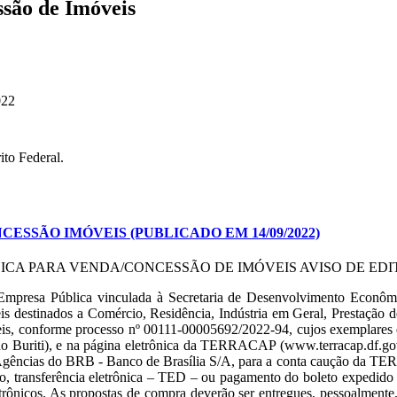
ssão de Imóveis
022
ito Federal.
CESSÃO IMÓVEIS (PUBLICADO EM 14/09/2022)
A PARA VENDA/CONCESSÃO DE IMÓVEIS AVISO DE EDITA
lica vinculada à Secretaria de Desenvolvimento Econômico, le
destinados a Comércio, Residência, Indústria em Geral, Prestação de
veis, conforme processo nº 00111-00005692/2022-94, cujos exemplares 
Buriti), e na página eletrônica da TERRACAP (www.terracap.df.gov.b
as Agências do BRB - Banco de Brasília S/A, para a conta caução d
o, transferência eletrônica – TED – ou pagamento do boleto expedido 
etrônicos. As propostas de compra deverão ser entregues, pessoalment