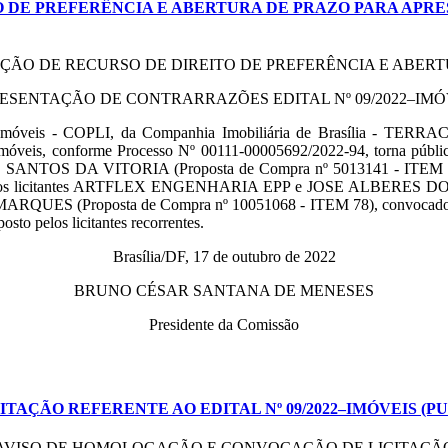
O DE PREFERÊNCIA E ABERTURA DE PRAZO PARA APRE
IÇÃO DE RECURSO DE DIREITO DE PREFERÊNCIA E ABER
ESENTAÇÃO DE CONTRARRAZÕES EDITAL Nº 09/2022–IMÓ
 Imóveis - COPLI, da Companhia Imobiliária de Brasília - TERRA
s, conforme Processo Nº 00111-00005692/2022-94, torna públi
S DA VITORIA (Proposta de Compra nº 5013141 - ITEM 78), inte
a, ficam os licitantes ARTFLEX ENGENHARIA EPP e JOSE ALBERES
oposta de Compra nº 10051068 - ITEM 78), convocados para que,
osto pelos licitantes recorrentes.
Brasília/DF, 17 de outubro de 2022
BRUNO CÉSAR SANTANA DE MENESES
Presidente da Comissão
ÇÃO REFERENTE AO EDITAL Nº 09/2022–IMÓVEIS (PUBL
AVISO DE HOMOLOGAÇÃO E CONVOCAÇÃO DE LICITAÇÃ