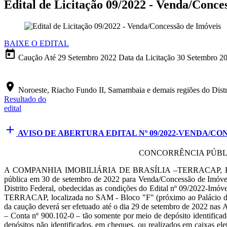
Edital de Licitação 09/2022 - Venda/Conce
BAIXE O EDITAL
today
Caução Até
29 Setembro 2022
Data da Licitação
30 Setembro 2
location_on
Noroeste, Riacho Fundo II, Samambaia e demais regiões do Distr
Resultado do
edital
add
AVISO DE ABERTURA EDITAL Nº 09/2022-VENDA/CON
CONCORRÊNCIA PÚBLIC
A COMPANHIA IMOBILIÁRIA DE BRASÍLIA –TERRACAP, Empresa Púb
pública em 30 de setembro de 2022 para Venda/Concessão de Imóveis 
Distrito Federal, obedecidas as condições do Edital nº 09/2022-Imó
TERRACAP, localizada no SAM - Bloco "F" (próximo ao Palácio do 
da caução deverá ser efetuado até o dia 29 de setembro de 2022 n
– Conta nº 900.102-0 – tão somente por meio de depósito identificad
depósitos não identificados, em cheques, ou realizados em caixas el