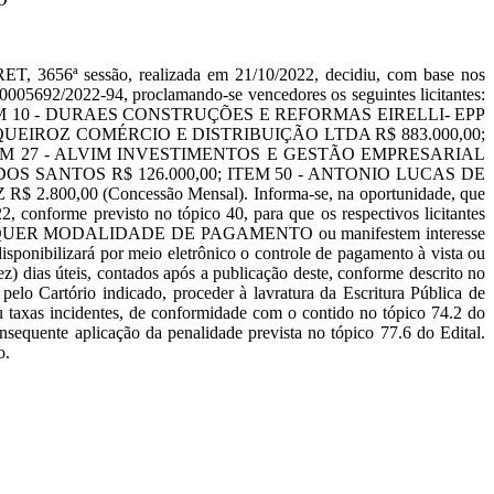
 sessão, realizada em 21/10/2022, decidiu, com base nos
00005692/2022-94, proclamando-se vencedores os seguintes licitantes:
TEM 10 - DURAES CONSTRUÇÕES E REFORMAS EIRELLI- EPP
RA QUEIROZ COMÉRCIO E DISTRIBUIÇÃO LTDA R$ 883.000,00;
TEM 27 - ALVIM INVESTIMENTOS E GESTÃO EMPRESARIAL
 DOS SANTOS R$ 126.000,00; ITEM 50 - ANTONIO LUCAS DE
00 (Concessão Mensal). Informa-se, na oportunidade, que
2, conforme previsto no tópico 40, para que os respectivos licitantes
LQUER MODALIDADE DE PAGAMENTO ou manifestem interesse
sponibilizará por meio eletrônico o controle de pagamento à vista ou
ez) dias úteis, contados após a publicação deste, conforme descrito no
pelo Cartório indicado, proceder à lavratura da Escritura Pública de
ou taxas incidentes, de conformidade com o contido no tópico 74.2 do
nsequente aplicação da penalidade prevista no tópico 77.6 do Edital.
o.