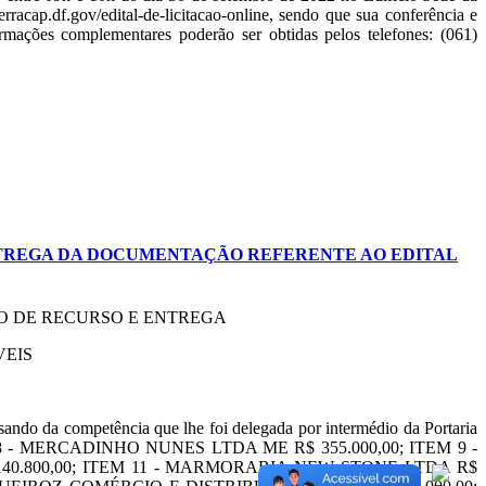
cap.df.gov/edital-de-licitacao-online, sendo que sua conferência e
ormações complementares poderão ser obtidas pelos telefones: (061)
ENTREGA DA DOCUMENTAÇÃO REFERENTE AO EDITAL
ÃO DE RECURSO E ENTREGA
VEIS
do da competência que lhe foi delegada por intermédio da Portaria
uir: ITEM 8 - MERCADINHO NUNES LTDA ME R$ 355.000,00; ITEM 9 -
40.800,00; ITEM 11 - MARMORARIA NEW STONE LTDA R$