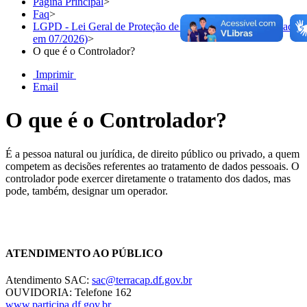
Página Principal
>
Faq
>
LGPD - Lei Geral de Proteção de Dados Pessoais (atualizado
em 07/2026)
>
O que é o Controlador?
Imprimir
Email
O que é o Controlador?
É a pessoa natural ou jurídica, de direito público ou privado, a quem
competem as decisões referentes ao tratamento de dados pessoais. O
controlador pode exercer diretamente o tratamento dos dados, mas
pode, também, designar um operador.
Chat On-line
ATENDIMENTO AO PÚBLICO
Atendimento SAC:
sac@terracap.df.gov.br
OUVIDORIA: Telefone 162
www.participa.df.gov.br