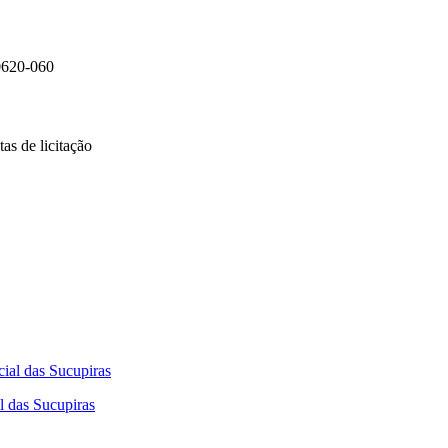
0620-060
as de licitação
l das Sucupiras