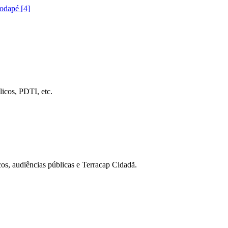
rodapé [4]
icos, PDTI, etc.
cos, audiências públicas e Terracap Cidadã.