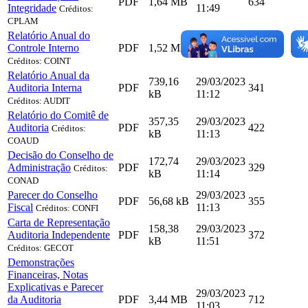
PDF
1,64 MB
634
Integridade
11:49
Créditos:
CPLAM
Relatório Anual do
29/03/2023
Controle Interno
PDF
1,52 MB
1016
11:11
Créditos: COINT
Relatório Anual da
739,16
29/03/2023
Auditoria Interna
PDF
341
kB
11:12
Créditos: AUDIT
Relatório do Comitê de
357,35
29/03/2023
Auditoria
PDF
422
Créditos:
kB
11:13
COAUD
Decisão do Conselho de
172,74
29/03/2023
Administração
PDF
329
Créditos:
kB
11:14
CONAD
Parecer do Conselho
29/03/2023
PDF
56,68 kB
355
Fiscal
11:13
Créditos: CONFI
Carta de Representação
158,38
29/03/2023
Auditoria Independente
PDF
372
kB
11:51
Créditos: GECOT
Demonstrações
Financeiras, Notas
Explicativas e Parecer
29/03/2023
da Auditoria
PDF
3,44 MB
712
11:03