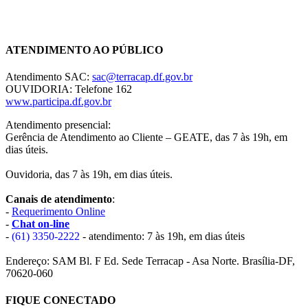
Chat On-line
ATENDIMENTO AO PÚBLICO
Atendimento SAC:
sac@terracap.df.gov.br
OUVIDORIA: Telefone 162
www.participa.df.gov.br
Atendimento presencial:
Gerência de Atendimento ao Cliente – GEATE, das 7 às 19h, em
dias úteis.
Ouvidoria, das 7 às 19h, em dias úteis.
Canais de atendimento
:
-
Requerimento Online
-
Chat on-line
-
(61) 3350-2222
- atendimento: 7 às 19h, em dias úteis
Endereço: SAM Bl. F Ed. Sede Terracap - Asa Norte. Brasília-DF,
70620-060
FIQUE CONECTADO