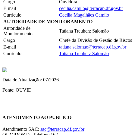
Cargo
Ouvidora
E-mail
cecilia.camilo@terracap.df.gov.br
Currículo
Cecília Magalhães Camilo
AUTORIDADE DE MONITORAMENTO
Autoridade de
Tatiana Treuherz Salomão
Monitoramento
Cargo
Chefe da Divisão de Gestão de Riscos
E-mail
tatiana.salomao@terracap.df.gov.br
Currículo
Tatiana Treuherz Salomão
Data de Atualização: 07/2026.
Fonte: OUVID
Chat On-line
ATENDIMENTO AO PÚBLICO
Atendimento SAC:
sac@terracap.df.gov.br
OUVIDORIA: Telefone 162