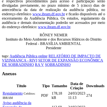
e
respectivos procedimentos para acesso e participação serão
divulgadas previamente, no prazo mínimo de
5 (cinco) dias de
antecedência da data de realização da audiência pública, no
endereço eletrônico
www.ibram.df.gov.br
e
fi
carão disponíveis até o
encerramento da Audiência Pública. Os estudos,
regulamento da
audiência e demais documentação poderão ser acessados por meio
do endereço
eletrônico:
www.ibram.df.gov.br
.
RÔNEY NEMER
Instituto do Meio Ambiente e dos Recursos Hídricos do Distrito
Federal - BRASÍLIA AMBIENTAL
Presidente
tags:
Audiência Pública online
RELATÓRIO DE IMPACTO DE
VIZINHANÇA - RIVI
SETOR DE EXPANSÃO ECONÔMICA
DE SOBRADINHO
RA V
SOBRADINHO
Anexos
Data de
Título
Tipo
Tamanho
Downloads
Criação
Regulamento
178,18
24/03/2023
Créditos:
PDF
274
kB
11:13
IBRAM
Aviso audiência da