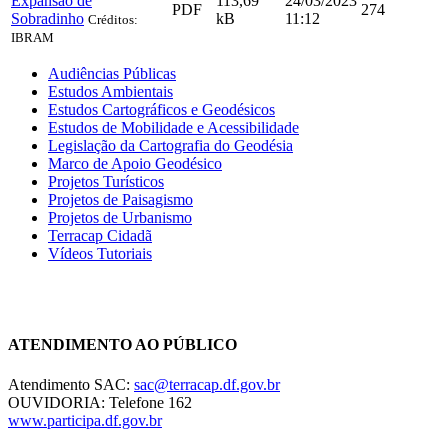
Expansão de
113,69
24/03/2023
PDF
274
Sobradinho
kB
11:12
Créditos:
IBRAM
Audiências Públicas
Estudos Ambientais
Estudos Cartográficos e Geodésicos
Estudos de Mobilidade e Acessibilidade
Legislação da Cartografia do Geodésia
Marco de Apoio Geodésico
Projetos Turísticos
Projetos de Paisagismo
Projetos de Urbanismo
Terracap Cidadã
Vídeos Tutoriais
Chat On-line
ATENDIMENTO AO PÚBLICO
Atendimento SAC:
sac@terracap.df.gov.br
OUVIDORIA: Telefone 162
www.participa.df.gov.br