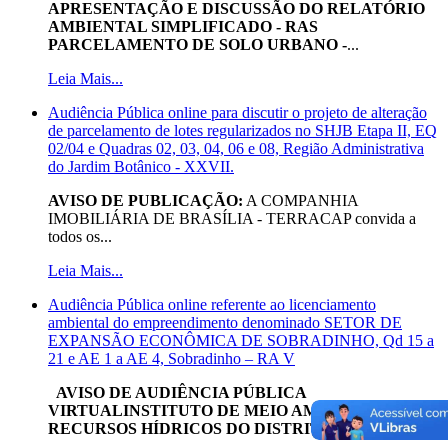
APRESENTAÇÃO E DISCUSSÃO DO RELATÓRIO
AMBIENTAL SIMPLIFICADO - RAS
PARCELAMENTO DE SOLO URBANO -
...
Leia Mais...
Audiência Pública online para discutir o projeto de alteração
de parcelamento de lotes regularizados no SHJB Etapa II, EQ
02/04 e Quadras 02, 03, 04, 06 e 08, Região Administrativa
do Jardim Botânico - XXVII.
AVISO DE PUBLICAÇÃO:
A COMPANHIA
IMOBILIÁRIA DE BRASÍLIA - TERRACAP convida a
todos os...
Leia Mais...
Audiência Pública online referente ao licenciamento
ambiental do empreendimento denominado SETOR DE
EXPANSÃO ECONÔMICA DE SOBRADINHO, Qd 15 a
21 e AE 1 a AE 4, Sobradinho – RA V
AVISO DE AUDIÊNCIA PÚBLICA
VIRTUALINSTITUTO DE MEIO AMBIENTE E DOS
RECURSOS HÍDRICOS DO DISTRITO
...