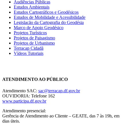
Audiências Públicas
Estudos Ambientais
Estudos Cartográficos e Geodésicos
Estudos de Mobilidade e Acessibilidade
Legislação da Cartografia do Geodésia
Marco de Apoio Geodésico
Projetos Turísticos
Projetos de Paisagismo
Projetos de Urbanismo
Terracap Cidadã
Vídeos Tutoriais
Chat On-line
ATENDIMENTO AO PÚBLICO
Atendimento SAC:
sac@terracap.df.gov.br
OUVIDORIA: Telefone 162
www.participa.df.gov.br
Atendimento presencial:
Gerência de Atendimento ao Cliente – GEATE, das 7 às 19h, em
dias úteis.