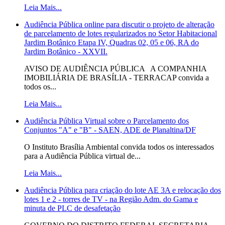
Leia Mais...
Audiência Pública online para discutir o projeto de alteração
de parcelamento de lotes regularizados no Setor Habitacional
Jardim Botânico Etapa IV, Quadras 02, 05 e 06, RA do
Jardim Botânico - XXVII.
AVISO DE AUDIÊNCIA PÚBLICA A COMPANHIA
IMOBILIÁRIA DE BRASÍLIA - TERRACAP convida a
todos os...
Leia Mais...
Audiência Pública Virtual sobre o Parcelamento dos
Conjuntos "A" e "B" - SAEN, ADE de Planaltina/DF
O Instituto Brasília Ambiental convida todos os interessados
para a Audiência Pública virtual de...
Leia Mais...
Audiência Pública para criação do lote AE 3A e relocação dos
lotes 1 e 2 - torres de TV - na Região Adm. do Gama e
minuta de PLC de desafetação