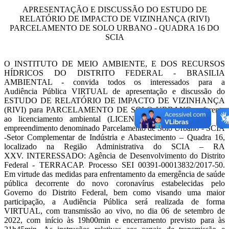
APRESENTAÇÃO E DISCUSSÃO DO ESTUDO DE
RELATÓRIO DE IMPACTO DE VIZINHANÇA (RIVI)
PARCELAMENTO DE SOLO URBANO - QUADRA 16 DO
SCIA
O INSTITUTO DE MEIO AMBIENTE, E DOS RECURSOS
HÍDRICOS DO DISTRITO FEDERAL - BRASILIA
AMBIENTAL - convida todos os interessados para a
Audiência Pública VIRTUAL de apresentação e discussão do
ESTUDO DE RELATÓRIO DE IMPACTO DE VIZINHANÇA
(RIVI) para PARCELAMENTO DE SOLO URBANO, referente
ao licenciamento ambiental (LICENÇA PRÉVIA - LP) do
empreendimento denominado Parcelamento de Solo Urbano - SCIA
-Setor Complementar de Indústria e Abastecimento – Quadra 16,
localizado na Região Administrativa do SCIA – RA
XXV. INTERESSADO: Agência de Desenvolvimento do Distrito
Federal - TERRACAP. Processo SEI 00391-00013832/2017-50.
Em virtude das medidas para enfrentamento da emergência de saúde
pública decorrente do novo coronavírus estabelecidas pelo
Governo do Distrito Federal, bem como visando uma maior
participação, a Audiência Pública será realizada de forma
VIRTUAL, com transmissão ao vivo, no dia 06 de setembro de
2022, com início às 19h00min e encerramento previsto para às