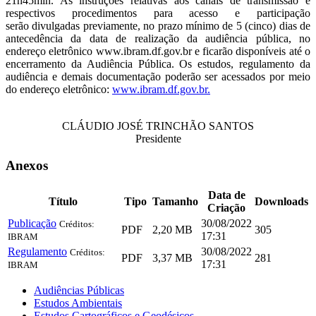
21h45min. As instruções relativas aos canais de transmissão e
respectivos procedimentos para acesso e participação
serão divulgadas previamente, no prazo mínimo de 5 (cinco) dias de
antecedência da data de realização da audiência pública, no
endereço eletrônico www.ibram.df.gov.br e ficarão disponíveis até o
encerramento da Audiência Pública. Os estudos, regulamento da
audiência e demais documentação poderão ser acessados por meio
do endereço eletrônico:
www.ibram.df.gov.br.
CLÁUDIO JOSÉ TRINCHÃO SANTOS
Presidente
Anexos
Data de
Título
Tipo
Tamanho
Downloads
Criação
Publicação
30/08/2022
Créditos:
PDF
2,20 MB
305
17:31
IBRAM
Regulamento
30/08/2022
Créditos:
PDF
3,37 MB
281
17:31
IBRAM
Audiências Públicas
Estudos Ambientais
Estudos Cartográficos e Geodésicos