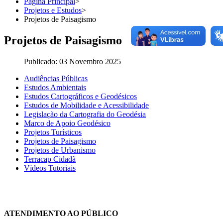
Página Principal
>
Projetos e Estudos
>
Projetos de Paisagismo
Projetos de Paisagismo
Publicado: 03 Novembro 2025
Audiências Públicas
Estudos Ambientais
Estudos Cartográficos e Geodésicos
Estudos de Mobilidade e Acessibilidade
Legislação da Cartografia do Geodésia
Marco de Apoio Geodésico
Projetos Turísticos
Projetos de Paisagismo
Projetos de Urbanismo
Terracap Cidadã
Vídeos Tutoriais
Chat On-line
ATENDIMENTO AO PÚBLICO