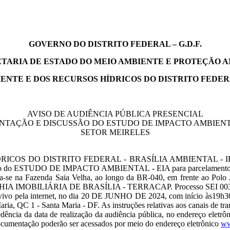
GOVERNO DO DISTRITO FEDERAL – G.D.F.
TARIA DE ESTADO DO MEIO AMBIENTE E PROTEÇÃO 
IENTE E DOS RECURSOS HÍDRICOS DO DISTRITO FEDER
AVISO DE AUDIÊNCIA PÚBLICA PRESENCIAL
NTAÇÃO E DISCUSSÃO DO ESTUDO DE IMPACTO AMBIENTA
SETOR MEIRELES
DO DISTRITO FEDERAL - BRASÍLIA AMBIENTAL - IBRAM/DF - 
ssão do ESTUDO DE IMPACTO AMBIENTAL - EIA para parcelamento de
 na Fazenda Saia Velha, ao longo da BR-040, em frente ao Polo JK
IA IMOBILIÁRIA DE BRASÍLIA - TERRACAP. Processo SEI 00391-00
ivo pela internet, no dia 20 DE JUNHO DE 2024, com início às19h30
ia, QC 1 - Santa Maria - DF. As instruções relativas aos canais de tra
dência da data de realização da audiência pública, no endereço eletrô
ocumentação poderão ser acessados por meio do endereço eletrônico
ww