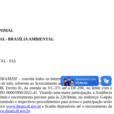
ANIMAL
AL- BRASÍLIA AMBIENTAL
L - EIA
convida todos os interessados para a Audiência Pública
 solo, referente ao licenciamento ambiental (LICENÇA PRÉVIA -
 Trecho 01, da entrada da VC-371 até a DF-290, no limite com o
005906/2022-41. Visando uma maior participação, a Audiência
min e encerramento previsto para às 22h30min, no endereço: Galpão
nsmissão e respectivos procedimentos para acesso e participação serão
nico
www.ibram.df.gov.br
e ficarão disponíveis até o encerramento da
w.ibram.df.gov.br
.