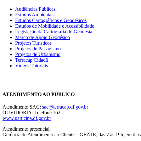
Audiências Públicas
Estudos Ambientais
Estudos Cartográficos e Geodésicos
Estudos de Mobilidade e Acessibilidade
Legislação da Cartografia do Geodésia
Marco de Apoio Geodésico
Projetos Turísticos
Projetos de Paisagismo
Projetos de Urbanismo
Terracap Cidadã
Vídeos Tutoriais
Chat On-line
ATENDIMENTO AO PÚBLICO
Atendimento SAC:
sac@terracap.df.gov.br
OUVIDORIA: Telefone 162
www.participa.df.gov.br
Atendimento presencial:
Gerência de Atendimento ao Cliente – GEATE, das 7 às 19h, em dias 