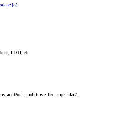
rodapé [4]
icos, PDTI, etc.
cos, audiências públicas e Terracap Cidadã.