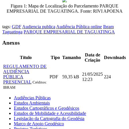
Figura 1: Mapa de Localização do Parcelamento PARQUE
EMPRESARIAL DE TAGUATINGA. Fonte: RIVI APOENA
tags:
GDF
Audiencia publica
Audiência Pública online
Ibram
Taguatinga
PARQUE EMPRESARIAL DE TAGUATINGA
Anexos
Data de
Título
Tipo
Tamanho
Downloads
Criação
REGULAMENTO DE
AUDIÊNCIA
21/05/2025
PÚBLICA
PDF
59,35 kB
224
12:23
PRESENCIAL
Créditos:
IBRAM
Audiências Públicas
Estudos Ambientais
Estudos Cartográficos e Geodésicos
Estudos de Mobilidade e Acessibilidade
Legislação da Cartografia do Geodésia
Marco de Apoio Geodésico
Projetos Turísticos