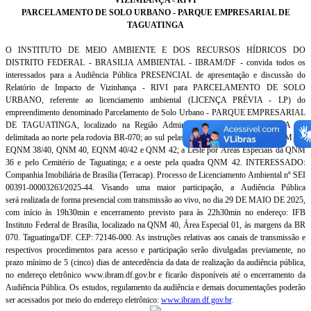
PARCELAMENTO DE SOLO URBANO - PARQUE EMPRESARIAL DE
TAGUATINGA
O INSTITUTO DE MEIO AMBIENTE E DOS RECURSOS HÍDRICOS DO
DISTRITO FEDERAL - BRASILIA AMBIENTAL - IBRAM/DF - convida todos os
interessados para a Audiência Pública PRESENCIAL de apresentação e discussão do
Relatório de Impacto de Vizinhança - RIVI para PARCELAMENTO DE SOLO
URBANO, referente ao licenciamento ambiental (LICENÇA PRÉVIA - LP) do
empreendimento denominado Parcelamento de Solo Urbano - PARQUE EMPRESARIAL
DE TAGUATINGA, localizado na Região Administrativa de Taguatinga – RA III,
delimitada ao norte pela rodovia BR-070; ao sul pelas QNM 36, EQNM 36/38, QNM 38,
EQNM 38/40, QNM 40, EQNM 40/42 e QNM 42; a Leste por Áreas Especiais da QNM
36 e pelo Cemitério de Taguatinga; e a oeste pela quadra QNM 42. INTERESSADO:
Companhia Imobiliária de Brasília (Terracap). Processo de Licenciamento Ambiental nº SEI
00391-00003263/2025-44. Visando uma maior participação, a Audiência Pública
será realizada de forma presencial com transmissão ao vivo, no dia 29 DE MAIO DE 2025,
com início às 19h30min e encerramento previsto para às 22h30min no endereço: IFB
Instituto Federal de Brasília, localizado na QNM 40, Área Especial 01, às margens da BR
070. Taguatinga/DF. CEP: 72146-000. As instruções relativas aos canais de transmissão e
respectivos procedimentos para acesso e participação serão divulgadas previamente, no
prazo mínimo de 5 (cinco) dias de antecedência da data de realização da audiência pública,
no endereço eletrônico www.ibram.df.gov.br e ficarão disponíveis até o encerramento da
Audiência Pública. Os estudos, regulamento da audiência e demais documentações poderão
ser acessados por meio do endereço eletrônico:
www.ibram.df.gov.br
.