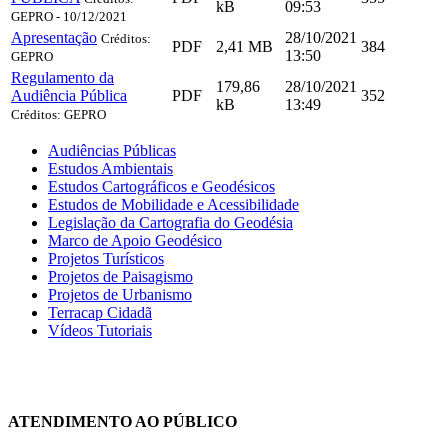
kB
09:53
GEPRO - 10/12/2021
Apresentação
28/10/2021
Créditos:
PDF
2,41 MB
384
13:50
GEPRO
Regulamento da
179,86
28/10/2021
Audiência Pública
PDF
352
kB
13:49
Créditos: GEPRO
Audiências Públicas
Estudos Ambientais
Estudos Cartográficos e Geodésicos
Estudos de Mobilidade e Acessibilidade
Legislação da Cartografia do Geodésia
Marco de Apoio Geodésico
Projetos Turísticos
Projetos de Paisagismo
Projetos de Urbanismo
Terracap Cidadã
Vídeos Tutoriais
Chat On-line
ATENDIMENTO AO PÚBLICO