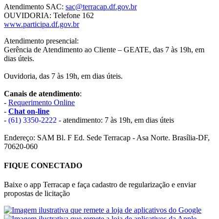
Atendimento SAC:
sac@terracap.df.gov.br
OUVIDORIA: Telefone 162
www.participa.df.gov.br
Atendimento presencial:
Gerência de Atendimento ao Cliente – GEATE, das 7 às 19h, em
dias úteis.
Ouvidoria, das 7 às 19h, em dias úteis.
Canais de atendimento
:
-
Requerimento Online
-
Chat on-line
-
(61) 3350-2222
- atendimento: 7 às 19h, em dias úteis
Endereço: SAM Bl. F Ed. Sede Terracap - Asa Norte. Brasília-DF,
70620-060
FIQUE CONECTADO
Baixe o app Terracap e faça cadastro de regularização e enviar
propostas de licitação