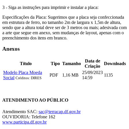
3 - Siga as instruções para imprimir e instalar a placa:
Especificações da Placa: Sugerimos que a placa seja confeccionada
em estrutura de ferro, no tamanho 2m de largura x 1,5m de altura,
sendo que a altura total deve ser de 3 metros ou mais; adesivada com
a arte que segue em anexo, sem mudanças de layout, apenas com o
preenchimento dos itens em branco.
Anexos
Data de
Título
Tipo
Tamanho
Downloads
Criação
Modelo Placa Moeda
25/09/2023
PDF
1,16 MB
1135
Social
14:59
Créditos: DIRES
Chat On-line
ATENDIMENTO AO PÚBLICO
Atendimento SAC:
sac@terracap.df.gov.br
OUVIDORIA: Telefone 162
www.participa.df.gov.br