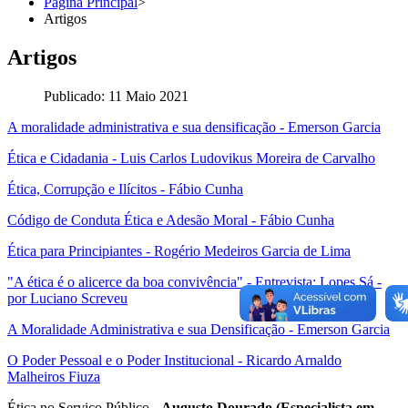
Página Principal
>
Artigos
Artigos
Publicado: 11 Maio 2021
A moralidade administrativa e sua densificação - Emerson Garcia
Ética e Cidadania - Luis Carlos Ludovikus Moreira de Carvalho
Ética, Corrupção e Ilícitos - Fábio Cunha
Código de Conduta Ética e Adesão Moral - Fábio Cunha
Ética para Principiantes - Rogério Medeiros Garcia de Lima
"A ética é o alicerce da boa convivência" - Entrevista: Lopes Sá -
por Luciano Screveu
A Moralidade Administrativa e sua Densificação - Emerson Garcia
O Poder Pessoal e o Poder Institucional - Ricardo Arnaldo
Malheiros Fiuza
Ética no Serviço Público -
Augusto Dourado (Especialista em