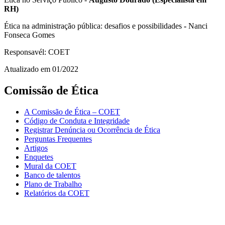
RH)
Ética na administração pública: desafios e possibilidades
-
Nanci
Fonseca Gomes
Responsavél: COET
Atualizado em 01/2022
Comissão de Ética
A Comissão de Ética – COET
Código de Conduta e Integridade
Registrar Denúncia ou Ocorrência de Ética
Perguntas Frequentes
Artigos
Enquetes
Mural da COET
Banco de talentos
Plano de Trabalho
Relatórios da COET
Chat On-line