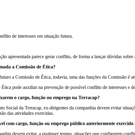
flito de interesses em situação futura.
ação apresentada parece gerar conflito, de forma a lançar dúvidas sobr
ormada a Comissão de Ética?
uturo a Comissão de Ética, todavia, uma das funções da Comissão é atu
Ética pode auxiliar na prevenção de possível conflito de interesses e de
eixarem o cargo, função ou emprego na Terracap?
to Social da Terracap, ex-dirigentes da companhia devem evitar situaçõ
zão das atividades exercidas.
ível com cargo, função ou emprego público anteriormente exercido
nhia devem evitar, a qualquer tempo, situações que configurem conflito