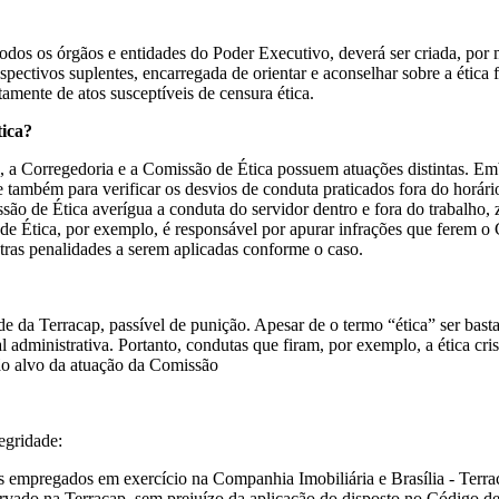
todos os órgãos e entidades do Poder Executivo, deverá ser criada, po
espectivos suplentes, encarregada de orientar e aconselhar sobre a étic
mente de atos susceptíveis de censura ética.
tica?
, a Corregedoria e a Comissão de Ética possuem atuações distintas. E
também para verificar os desvios de conduta praticados fora do horári
ão de Ética averígua a conduta do servidor dentro e fora do trabalho, 
 de Ética, por exemplo, é responsável por apurar infrações que ferem o
outras penalidades a serem aplicadas conforme o caso.
de da Terracap, passível de punição. Apesar de o termo “ética” ser bas
administrativa. Portanto, condutas que firam, por exemplo, a ética crist
ão alvo da atuação da Comissão
egridade:
 os empregados em exercício na Companhia Imobiliária e Brasília - Terra
ervado na Terracap, sem prejuízo da aplicação do disposto no Código d