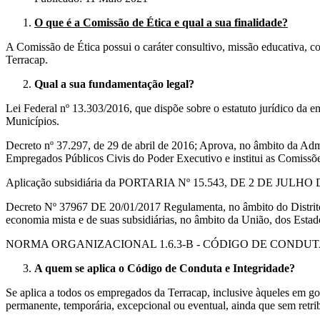
O que é a Comissão de Ética e qual a sua finalidade?
A Comissão de Ética possui o caráter consultivo, missão educativa, c
Terracap.
Qual a sua fundamentação legal?
Lei Federal nº 13.303/2016, que dispõe sobre o estatuto jurídico da e
Municípios.
Decreto nº 37.297, de 29 de abril de 2016; Aprova, no âmbito da Admi
Empregados Públicos Civis do Poder Executivo e institui as Comissões
Aplicação subsidiária da PORTARIA Nº 15.543, DE 2 DE JULHO DE 
Decreto Nº 37967 DE 20/01/2017 Regulamenta, no âmbito do Distrito F
economia mista e de suas subsidiárias, no âmbito da União, dos Estado
NORMA ORGANIZACIONAL 1.6.3-B - CÓDIGO DE CONDU
A quem se aplica o Código de Conduta e Integridade?
Se aplica a todos os empregados da Terracap, inclusive àqueles em goz
permanente, temporária, excepcional ou eventual, ainda que sem retrib