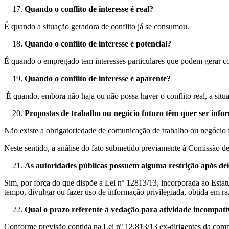
Quando o conflito de interesse é real?
É quando a situação geradora de conflito já se consumou.
Quando o conflito de interesse é potencial?
É quando o empregado tem interesses particulares que podem gerar con
Quando o conflito de interesse é aparente?
É quando, embora não haja ou não possa haver o conflito real, a situ
Propostas de trabalho ou negócio futuro têm quer ser inf
Não existe a obrigatoriedade de comunicação de trabalho ou negócio f
Neste sentido, a análise do fato submetido previamente à Comissão de 
As autoridades públicas possuem alguma restrição após d
Sim, por força do que dispõe a Lei nº 12813/13, incorporada ao Estatu
tempo, divulgar ou fazer uso de informação privilegiada, obtida em ra
Qual o prazo referente à vedação para atividade incompat
Conforme previsão contida na Lei nº 12.813/13 ex-dirigentes da compa