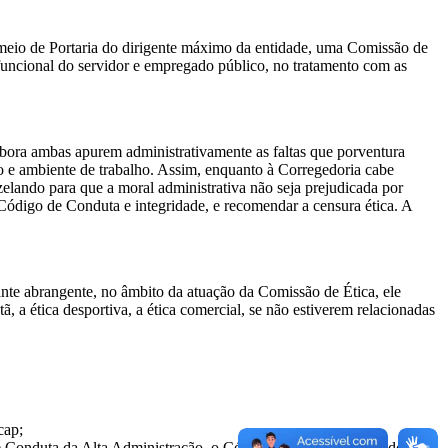
r meio de Portaria do dirigente máximo da entidade, uma Comissão de
a funcional do servidor e empregado público, no tratamento com as
mbora ambas apurem administrativamente as faltas que porventura
o e ambiente de trabalho. Assim, enquanto à Corregedoria cabe
zelando para que a moral administrativa não seja prejudicada por
 Código de Conduta e integridade, e recomendar a censura ética. A
tante abrangente, no âmbito da atuação da Comissão de Ética, ele
ã, a ética desportiva, a ética comercial, se não estiverem relacionadas
cap;
e Conduta da Alta Administração, o Código de Ética dos Servidores e