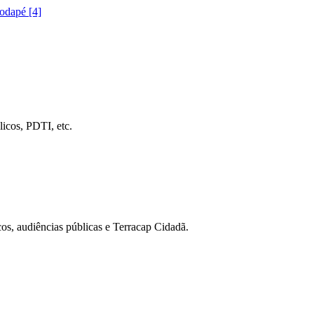
rodapé [4]
icos, PDTI, etc.
cos, audiências públicas e Terracap Cidadã.