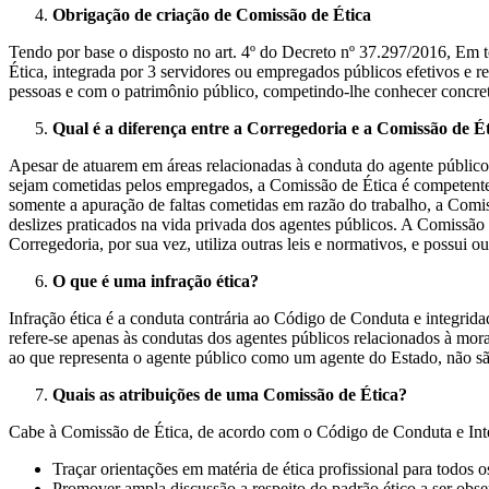
Obrigação de criação de Comissão de Ética
Tendo por base o disposto no art. 4º do Decreto nº 37.297/2016, Em 
Ética, integrada por 3 servidores ou empregados públicos efetivos e r
pessoas e com o patrimônio público, competindo-lhe conhecer concreta
Qual é a diferença entre a Corregedoria e a Comissão de É
Apesar de atuarem em áreas relacionadas à conduta do agente público
sejam cometidas pelos empregados, a Comissão de Ética é competente 
somente a apuração de faltas cometidas em razão do trabalho, a Comiss
deslizes praticados na vida privada dos agentes públicos. A Comissão
Corregedoria, por sua vez, utiliza outras leis e normativos, e possui 
O que é uma infração ética?
Infração ética é a conduta contrária ao Código de Conduta e integrida
refere-se apenas às condutas dos agentes públicos relacionados à moral 
ao que representa o agente público como um agente do Estado, não s
Quais as atribuições de uma Comissão de Ética?
Cabe à Comissão de Ética, de acordo com o Código de Conduta e Int
Traçar orientações em matéria de ética profissional para todos
Promover ampla discussão a respeito do padrão ético a ser obs