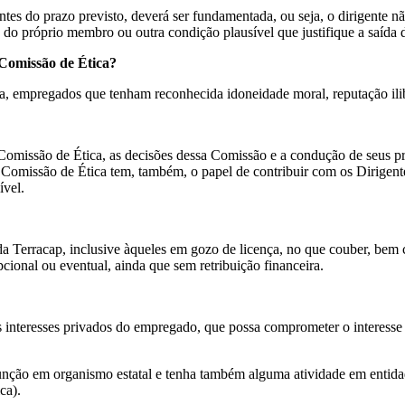
es do prazo previsto, deverá ser fundamentada, ou seja, o dirigente n
o do próprio membro ou outra condição plausível que justifique a saíd
 Comissão de Ética?
ca, empregados que tenham reconhecida idoneidade moral, reputação il
omissão de Ética, as decisões dessa Comissão e a condução de seus pr
Comissão de Ética tem, também, o papel de contribuir com os Dirigentes 
ível.
 Terracap, inclusive àqueles em gozo de licença, no que couber, bem co
pcional ou eventual, ainda que sem retribuição financeira.
 os interesses privados do empregado, que possa comprometer o interesse
unção em organismo estatal e tenha também alguma atividade em entidad
ica).