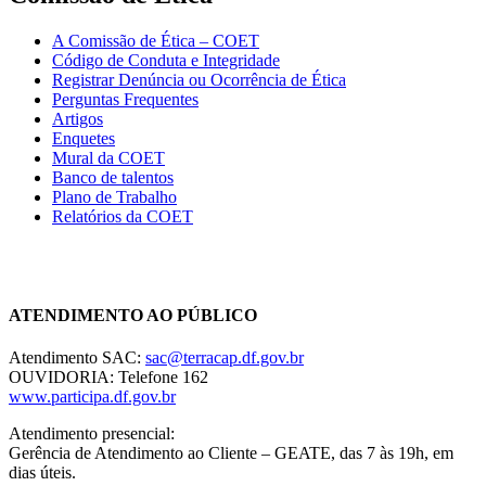
A Comissão de Ética – COET
Código de Conduta e Integridade
Registrar Denúncia ou Ocorrência de Ética
Perguntas Frequentes
Artigos
Enquetes
Mural da COET
Banco de talentos
Plano de Trabalho
Relatórios da COET
Chat On-line
ATENDIMENTO AO PÚBLICO
Atendimento SAC:
sac@terracap.df.gov.br
OUVIDORIA: Telefone 162
www.participa.df.gov.br
Atendimento presencial:
Gerência de Atendimento ao Cliente – GEATE, das 7 às 19h, em
dias úteis.