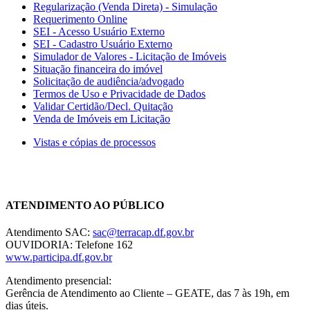
Regularização (Venda Direta) - Simulação
Requerimento Online
SEI - Acesso Usuário Externo
SEI - Cadastro Usuário Externo
Simulador de Valores - Licitação de Imóveis
Situação financeira do imóvel
Solicitação de audiência/advogado
Termos de Uso e Privacidade de Dados
Validar Certidão/Decl. Quitação
Venda de Imóveis em Licitação
Vistas e cópias de processos
Chat On-line
ATENDIMENTO AO PÚBLICO
Atendimento SAC:
sac@terracap.df.gov.br
OUVIDORIA: Telefone 162
www.participa.df.gov.br
Atendimento presencial:
Gerência de Atendimento ao Cliente – GEATE, das 7 às 19h, em
dias úteis.