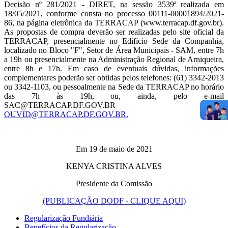
Decisão nº 281/2021 - DIRET, na sessão 3539ª realizada em
18/05/2021, conforme consta no processo 00111-00001894/2021-
86, na página eletrônica da TERRACAP (www.terracap.df.gov.br).
As propostas de compra deverão ser realizadas pelo site oficial da
TERRACAP, presencialmente no Edifício Sede da Companhia,
localizado no Bloco "F", Setor de Área Municipais - SAM, entre 7h
a 19h ou presencialmente na Administração Regional de Arniqueira,
entre 8h e 17h. Em caso de eventuais dúvidas, informações
complementares poderão ser obtidas pelos telefones: (61) 3342-2013
ou 3342-1103, ou pessoalmente na Sede da TERRACAP no horário
das 7h às 19h, ou, ainda, pelo e-mail
SAC@TERRACAP.DF.GOV.BR e
OUVID@TERRACAP.DF.GOV.BR.
Em 19 de maio de 2021
KENYA CRISTINA ALVES
Presidente da Comissão
(PUBLICAÇÃO DODF - CLIQUE AQUI)
Regularização Fundiária
Benefícios da Regularização