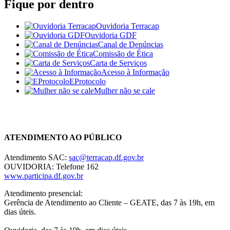
Fique por dentro
Ouvidoria Terracap
Ouvidoria GDF
Canal de Denúncias
Comissão de Ética
Carta de Serviços
Acesso à Informação
EProtocolo
Mulher não se cale
Chat On-line
ATENDIMENTO AO PÚBLICO
Atendimento SAC:
sac@terracap.df.gov.br
OUVIDORIA: Telefone 162
www.participa.df.gov.br
Atendimento presencial:
Gerência de Atendimento ao Cliente – GEATE, das 7 às 19h, em
dias úteis.