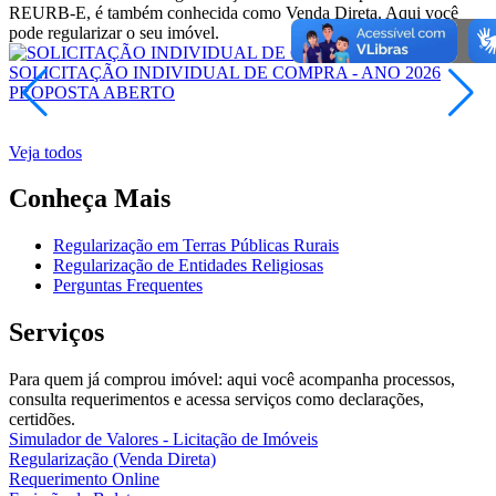
REURB-E, é também conhecida como Venda Direta. Aqui você
pode regularizar o seu imóvel.
SOLICITAÇÃO INDIVIDUAL DE COMPRA - ANO 2026
PROPOSTA
ABERTO
E
Veja todos
Conheça Mais
Regularização em Terras Públicas Rurais
Regularização de Entidades Religiosas
Perguntas Frequentes
Serviços
Para quem já comprou imóvel: aqui você acompanha processos,
consulta requerimentos e acessa serviços como declarações,
certidões.
Simulador de Valores - Licitação de Imóveis
Regularização (Venda Direta)
Requerimento Online