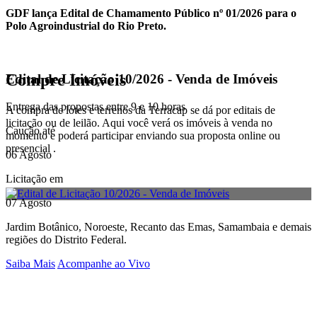
GDF lança Edital de Chamamento Público nº 01/2026 para o
Polo Agroindustrial do Rio Preto.
Compre Imóveis
Edital de Licitação 10/2026 - Venda de Imóveis
Entrega das propostas entre 9 e 10 horas
A compra de lotes e terrenos da Terracap se dá por editais de
licitação ou de leilão. Aqui você verá os imóveis à venda no
Caução até
momento e poderá participar enviando sua proposta online ou
presencial .
06 Agosto
Licitação em
07 Agosto
Jardim Botânico, Noroeste, Recanto das Emas, Samambaia e demais
regiões do Distrito Federal.
Saiba Mais
Acompanhe ao Vivo