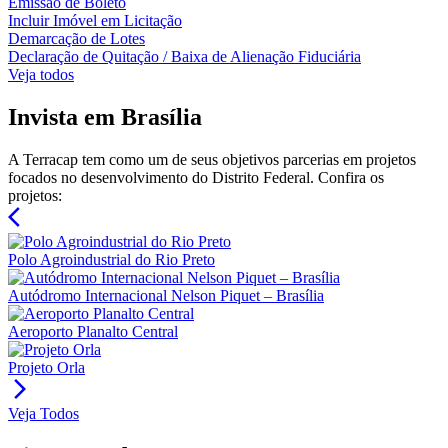
Emissão de Boleto
Incluir Imóvel em Licitação
Demarcação de Lotes
Declaração de Quitação / Baixa de Alienação Fiduciária
Veja todos
Invista em Brasília
A Terracap tem como um de seus objetivos parcerias em projetos
focados no desenvolvimento do Distrito Federal. Confira os
projetos:
arrow_back_ios
Polo Agroindustrial do Rio Preto
Autódromo Internacional Nelson Piquet – Brasília
Aeroporto Planalto Central
Projeto Orla
arrow_forward_ios
Veja Todos