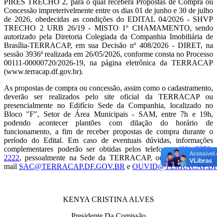
PIRES TRECHO 2, para o qual receberá Propostas de Compra ou
Concessão impreterivelmente entre os dias 01 de junho e 30 de julho
de 2026, obedecidas as condições do EDITAL 04/2026 - SHVP
TRECHO 2 URB 26/19 - MISTO 1º CHAMAMENTO, sendo
autorizado pela Diretoria Colegiada da Companhia Imobiliária de
Brasília-TERRACAP, em sua Decisão nº 408/2026 - DIRET, na
sessão 3936ª realizada em 26/05/2026, conforme consta no Processo
0
0111-00000720/2026-19, na página eletrônica da TERRACAP
(www.terracap.df.gov.br).
As propostas de compra ou concessão, assim como o cadastramento,
deverão ser realizados pelo site oficial da TERRACAP ou
presencialmente no Edifício Sede da Companhia, localizado no
Bloco "F", Setor de Área Municipais - SAM, entre 7h e 19h,
podendo acontecer plantões com dilação do horário de
funcionamento, a fim de receber propostas de compra durante o
período do Edital. Em caso de eventuais dúvidas, informações
complementares poderão ser obtidas pelos telefones:
(61) 3350-
2222
, pessoalmente na Sede da TERRACAP, ou, ainda, pelo e-
mail
SAC@TERRACAP.DF.GOV.BR
e
OUVID@TERRACAP.DF
KENYA CRISTINA ALVES
Presidente Da Comissão