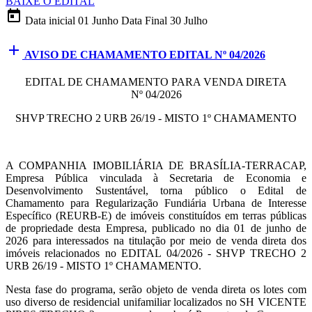
BAIXE O EDITAL
today
Data inicial
01 Junho
Data Final
30 Julho
add
AVISO DE CHAMAMENTO EDITAL Nº 04/2026
EDITAL DE CHAMAMENTO PARA VENDA DIRETA
Nº 04/2026
SHVP TRECHO 2 URB 26/19 - MISTO 1º CHAMAMENTO
A COMPANHIA IMOBILIÁRIA DE BRASÍLIA-TERRACAP,
Empresa Pública vinculada à Secretaria de Economia e
Desenvolvimento Sustentável, torna público o Edital de
Chamamento para Regularização Fundiária Urbana de Interesse
Específico (REURB-E) de imóveis constituídos em terras públicas
de propriedade desta Empresa, publicado no dia 01 de junho de
2026 para interessados na titulação por meio de venda direta dos
imóveis relacionados no EDITAL 04/2026 - SHVP TRECHO 2
URB 26/19 - MISTO 1º CHAMAMENTO.
Nesta fase do programa, serão objeto de venda direta os lotes com
uso diverso de residencial unifamiliar localizados no SH VICENTE