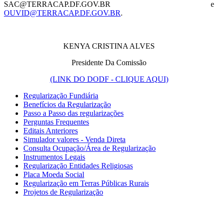
SAC@TERRACAP.DF.GOV.BR e
OUVID@TERRACAP.DF.GOV.BR
.
KENYA CRISTINA ALVES
Presidente Da Comissão
(LINK DO DODF - CLIQUE AQUI)
Regularização Fundiária
Benefícios da Regularização
Passo a Passo das regularizações
Perguntas Frequentes
Editais Anteriores
Simulador valores - Venda Direta
Consulta Ocupação/Área de Regularização
Instrumentos Legais
Regularização Entidades Religiosas
Placa Moeda Social
Regularização em Terras Públicas Rurais
Projetos de Regularização
Chat On-line