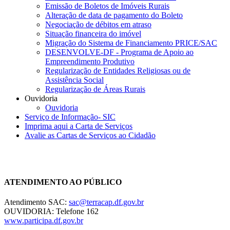
Emissão de Boletos de Imóveis Rurais
Alteração de data de pagamento do Boleto
Negociação de débitos em atraso
Situação financeira do imóvel
Migração do Sistema de Financiamento PRICE/SAC
DESENVOLVE-DF - Programa de Apoio ao
Empreendimento Produtivo
Regularização de Entidades Religiosas ou de
Assistência Social
Regularização de Áreas Rurais
Ouvidoria
Ouvidoria
Serviço de Informação- SIC
Imprima aqui a Carta de Serviços
Avalie as Cartas de Serviços ao Cidadão
Chat On-line
ATENDIMENTO AO PÚBLICO
Atendimento SAC:
sac@terracap.df.gov.br
OUVIDORIA: Telefone 162
www.participa.df.gov.br