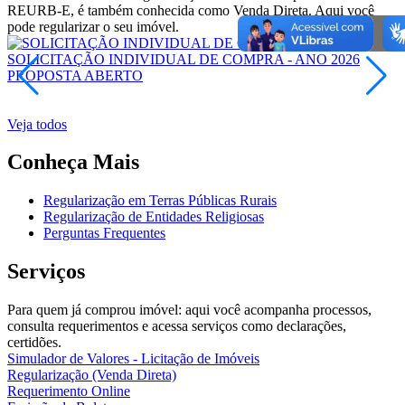
REURB-E, é também conhecida como Venda Direta. Aqui você
pode regularizar o seu imóvel.
SOLICITAÇÃO INDIVIDUAL DE COMPRA - ANO 2026
PROPOSTA
ABERTO
E
Veja todos
Conheça Mais
Regularização em Terras Públicas Rurais
Regularização de Entidades Religiosas
Perguntas Frequentes
Serviços
Para quem já comprou imóvel: aqui você acompanha processos,
consulta requerimentos e acessa serviços como declarações,
certidões.
Simulador de Valores - Licitação de Imóveis
Regularização (Venda Direta)
Requerimento Online