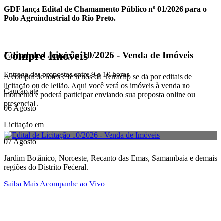
GDF lança Edital de Chamamento Público nº 01/2026 para o
Polo Agroindustrial do Rio Preto.
Compre Imóveis
Edital de Licitação 10/2026 - Venda de Imóveis
Entrega das propostas entre 9 e 10 horas
A compra de lotes e terrenos da Terracap se dá por editais de
licitação ou de leilão. Aqui você verá os imóveis à venda no
Caução até
momento e poderá participar enviando sua proposta online ou
presencial .
06 Agosto
Licitação em
07 Agosto
Jardim Botânico, Noroeste, Recanto das Emas, Samambaia e demais
regiões do Distrito Federal.
Saiba Mais
Acompanhe ao Vivo