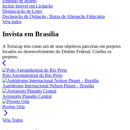
Emissão de Boleto
Incluir Imóvel em Licitação
Demarcação de Lotes
Declaração de Quitação / Baixa de Alienação Fiduciária
Veja todos
Invista em Brasília
A Terracap tem como um de seus objetivos parcerias em projetos
focados no desenvolvimento do Distrito Federal. Confira os
projetos:
arrow_back_ios
Polo Agroindustrial do Rio Preto
Autódromo Internacional Nelson Piquet – Brasília
Aeroporto Planalto Central
Projeto Orla
arrow_forward_ios
Veja Todos