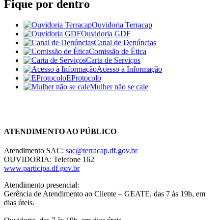
Fique por dentro
Ouvidoria Terracap
Ouvidoria GDF
Canal de Denúncias
Comissão de Ética
Carta de Serviços
Acesso à Informação
EProtocolo
Mulher não se cale
Chat On-line
ATENDIMENTO AO PÚBLICO
Atendimento SAC:
sac@terracap.df.gov.br
OUVIDORIA: Telefone 162
www.participa.df.gov.br
Atendimento presencial:
Gerência de Atendimento ao Cliente – GEATE, das 7 às 19h, em
dias úteis.