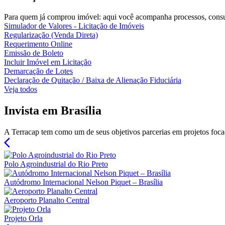
Para quem já comprou imóvel: aqui você acompanha processos, consult
Simulador de Valores - Licitação de Imóveis
Regularização (Venda Direta)
Requerimento Online
Emissão de Boleto
Incluir Imóvel em Licitação
Demarcação de Lotes
Declaração de Quitação / Baixa de Alienação Fiduciária
Veja todos
Invista em Brasília
A Terracap tem como um de seus objetivos parcerias em projetos focad
arrow_back_ios
Polo Agroindustrial do Rio Preto
Autódromo Internacional Nelson Piquet – Brasília
Aeroporto Planalto Central
Projeto Orla