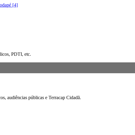
rodapé [4]
icos, PDTI, etc.
cos, audiências públicas e Terracap Cidadã.