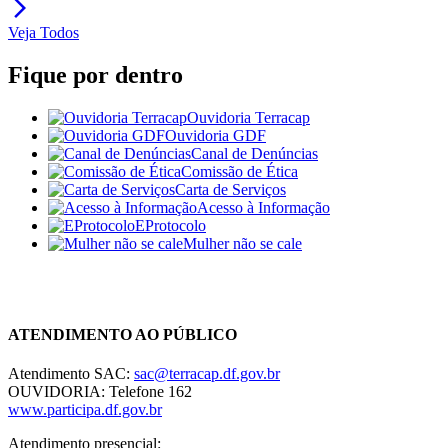
arrow_forward_ios
Veja Todos
Fique por dentro
Ouvidoria Terracap
Ouvidoria GDF
Canal de Denúncias
Comissão de Ética
Carta de Serviços
Acesso à Informação
EProtocolo
Mulher não se cale
Chat On-line
ATENDIMENTO AO PÚBLICO
Atendimento SAC:
sac@terracap.df.gov.br
OUVIDORIA: Telefone 162
www.participa.df.gov.br
Atendimento presencial: