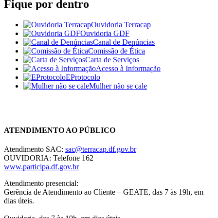
Fique por dentro
Ouvidoria Terracap
Ouvidoria GDF
Canal de Denúncias
Comissão de Ética
Carta de Serviços
Acesso à Informação
EProtocolo
Mulher não se cale
Chat On-line
ATENDIMENTO AO PÚBLICO
Atendimento SAC:
sac@terracap.df.gov.br
OUVIDORIA: Telefone 162
www.participa.df.gov.br
Atendimento presencial:
Gerência de Atendimento ao Cliente – GEATE, das 7 às 19h, em
dias úteis.