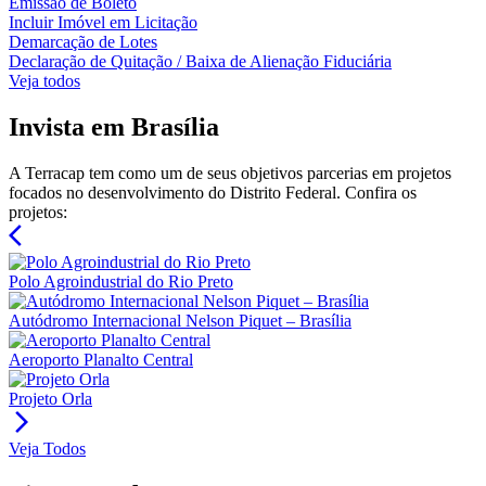
Emissão de Boleto
Incluir Imóvel em Licitação
Demarcação de Lotes
Declaração de Quitação / Baixa de Alienação Fiduciária
Veja todos
Invista em Brasília
A Terracap tem como um de seus objetivos parcerias em projetos
focados no desenvolvimento do Distrito Federal. Confira os
projetos:
arrow_back_ios
Polo Agroindustrial do Rio Preto
Autódromo Internacional Nelson Piquet – Brasília
Aeroporto Planalto Central
Projeto Orla
arrow_forward_ios
Veja Todos