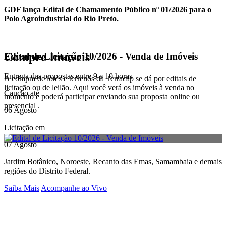
GDF lança Edital de Chamamento Público nº 01/2026 para o
Polo Agroindustrial do Rio Preto.
Compre Imóveis
Edital de Licitação 10/2026 - Venda de Imóveis
Entrega das propostas entre 9 e 10 horas
A compra de lotes e terrenos da Terracap se dá por editais de
licitação ou de leilão. Aqui você verá os imóveis à venda no
Caução até
momento e poderá participar enviando sua proposta online ou
presencial .
06 Agosto
Licitação em
07 Agosto
Jardim Botânico, Noroeste, Recanto das Emas, Samambaia e demais
regiões do Distrito Federal.
Saiba Mais
Acompanhe ao Vivo