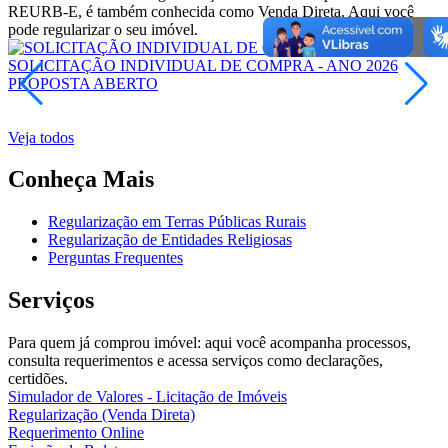
REURB-E, é também conhecida como Venda Direta. Aqui você
pode regularizar o seu imóvel.
SOLICITAÇÃO INDIVIDUAL DE COMPRA - ANO 2026
PROPOSTA
ABERTO
E
Veja todos
Conheça Mais
Regularização em Terras Públicas Rurais
Regularização de Entidades Religiosas
Perguntas Frequentes
Serviços
Para quem já comprou imóvel: aqui você acompanha processos,
consulta requerimentos e acessa serviços como declarações,
certidões.
Simulador de Valores - Licitação de Imóveis
Regularização (Venda Direta)
Requerimento Online