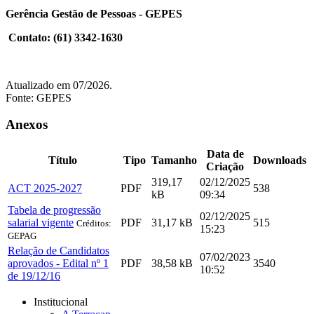
Gerência Gestão de Pessoas - GEPES
Contato:
(61) 3342-1630
Atualizado em 07/2026.
Fonte: GEPES
Anexos
Data de
Título
Tipo
Tamanho
Downloads
Criação
319,17
02/12/2025
ACT 2025-2027
PDF
538
kB
09:34
Tabela de progressão
02/12/2025
salarial vigente
PDF
31,17 kB
515
Créditos:
15:23
GEPAG
Relação de Candidatos
07/02/2023
aprovados - Edital nº 1
PDF
38,58 kB
3540
10:52
de 19/12/16
Institucional